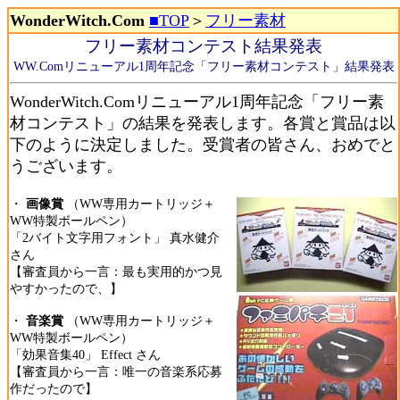
WonderWitch.Com
■TOP
＞
フリー素材
フリー素材コンテスト結果発表
WW.Comリニューアル1周年記念「フリー素材コンテスト」結果発表
WonderWitch.Comリニューアル1周年記念「フリー素
材コンテスト」の結果を発表します。各賞と賞品は以
下のように決定しました。受賞者の皆さん、おめでと
うございます。
・
画像賞
（WW専用カートリッジ＋
WW特製ボールペン）
「2バイト文字用フォント」 真水健介
さん
【審査員から一言：最も実用的かつ見
やすかったので、】
・
音楽賞
（WW専用カートリッジ＋
WW特製ボールペン）
「効果音集40」 Effect さん
【審査員から一言：唯一の音楽系応募
作だったので】