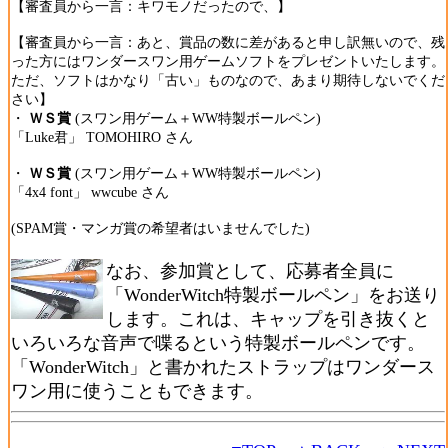
【審査員から一言：キワモノだったので、】
【審査員から一言：あと、賞品の数に差があると申し訳無いので、残
った方にはワンダースワン用ゲームソフトをプレゼントいたします。
ただ、ソフトはかなり「古い」ものなので、あまり期待しないでくだ
さい】
・
ＷＳ賞
(スワン用ゲーム＋WW特製ボールペン)
「Luke君」 TOMOHIRO さん
・
ＷＳ賞
(スワン用ゲーム＋WW特製ボールペン)
「4x4 font」 wwcube さん
(SPAM賞・マンガ賞の希望者はいませんでした)
なお、参加賞として、応募者全員に
「WonderWitch特製ボールペン」をお送り
します。これは、キャップを引き抜くと
いろいろな音声で喋るという特製ボールペンです。
「WonderWitch」と書かれたストラップはワンダース
ワン用に使うこともできます。