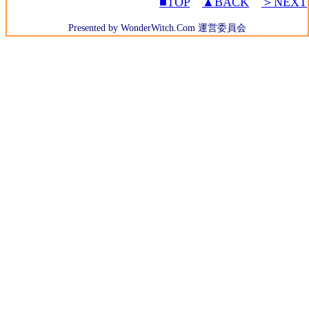
■TOP
▲BACK
＞NEXT
Presented by WonderWitch.Com 運営委員会