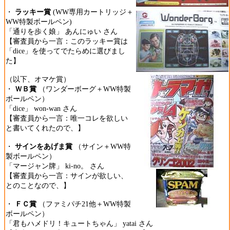
・
ラッキー賞
(WW専用カートリッジ＋
WW特製ボールペン)
「通りを歩く娘」 あんにゅい さん
【審査員から一言：このラッキー賞は
「dice」を使ってでたらめに選びまし
た】
（以下、オマケ賞）
・
ＷＢ賞
（ワンダーボーグ＋WW特製
ボールペン）
「dice」 won-wan さん
【審査員から一言：唯一コレを欲しい
と書いてくれたので、】
・
サインをあげま賞
（サイン＋WW特
製ボールペン）
「マージャン牌」 ki-no。 さん
【審査員から一言：サインが欲しい、
とのことなので、】
・
ＦＣ賞
（ファミパチ21他＋WW特製
ボールペン）
「君もハメドリ！キュートちゃん」 yatai さん