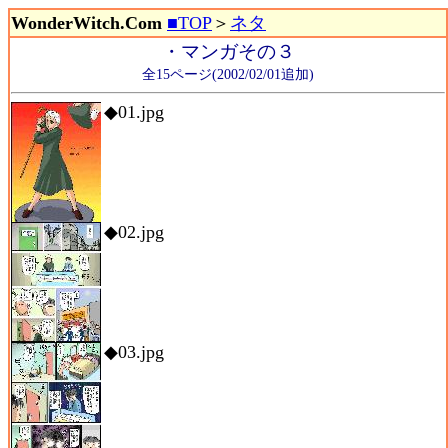
WonderWitch.Com
■TOP
＞
ネタ
・マンガその３
全15ページ(2002/02/01追加)
◆01.jpg
◆02.jpg
◆03.jpg