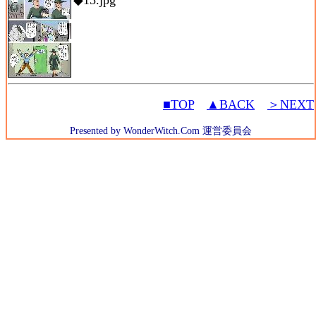
◆15.jpg
■TOP
▲BACK
＞NEXT
Presented by WonderWitch.Com 運営委員会