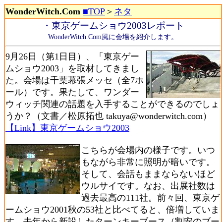
WonderWitch.Com
■TOP
＞
ネタ
・東京ゲームショウ2003レポート
WonderWitch.Com風に会場を紹介します。
9月26日（第1日目）、「東京ゲー
ムショウ2003」を取材してきまし
た。会場は千葉幕張メッセ（全7ホ
ール）です。果たして、ワンダー
ウィッチ関連の話題を入手することができるのでしょ
うか？（文書／松原拓也 takuya@wonderwitch.com）
【Link】東京ゲームショウ2003
こちらが会場内の様子です。いつ
もながら非常に照明が暗いです。
そして、会話もままならないほど
ウルサイです。なお、出展社数は
過去最高の111社。前々回、東京ゲ
ームショウ2001秋の53社と比べてると、倍増していま
す。去年から新設したターンキーブース（割安のブー