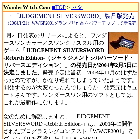
WonderWitch.Com
■TOP
＞
ネタ
・「JUDGEMENT SILVERSWORD」製品版発売
（2004/1/21）WWGP2001グランプリ作品をパワーアップして新発売
1月21日発表のリリースによると、ワンダ
ースワンカラー／スワンクリスタル用の
ゲーム
「JUDGEMENT SILVERSWORD
-Rebirth Edition-（ジャッジメントシルバーソード・
リバースエディション）」の発売日が2004年2月5日に
決定しました。
発売予定は当初、2003年11月のはずだ
ったのですが、かなり遅れてしまっていたようです。
開発するのが大変だったんでしょうか。発売元はキュ
ートさんです。ワンダースワン用のソフトとしては、
これが最新作になります。
念のために解説しますと、「JUDGEMENT
SILVERSWORD -Rebirth Edition-」は、2001年に開催
されたプログラミングコンテスト「WWGP2001」で
グランプリを受賞した「JUDGEMENT