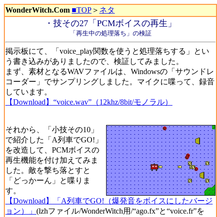
WonderWitch.Com
■TOP
＞
ネタ
・技その27「PCMボイスの再生」
「再生中の処理落ち」の検証
掲示板にて、「voice_play関数を使うと処理落ちする」とい
う書き込みがありましたので、検証してみました。
まず、素材となるWAVファイルは、Windowsの「サウンドレ
コーダー」でサンプリングしました。マイクに喋って、録音
しています。
【Download】“voice.wav”（12khz/8bit/モノラル）
それから、「小技その10」
で紹介した「A列車でGO!」
を改造して、PCMボイスの
再生機能を付け加えてみま
した。敵を撃ち落とすと
「どっかーん」と喋りま
す。
【Download】「A列車でGO!（爆発音をボイスにしたバージ
ョン）」
(lzhファイル/WonderWitch用/“ago.fx”と“voice.fr”を